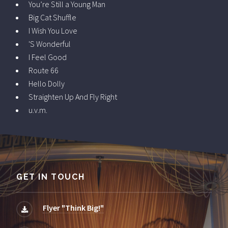
You’re Still a Young Man
Big Cat Shuffle
I Wish You Love
'S Wonderful
I Feel Good
Route 66
Hello Dolly
Straighten Up And Fly Right
u.v.m.
GET IN TOUCH
Flyer "Think Big!"