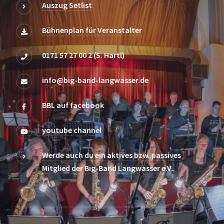
Auszug Setlist
Bühnenplan für Veranstalter
0171 57 27 00 2 (S. Hartl)
info@big-band-langwasser.de
BBL auf facebook
youtube channel
Werde auch du ein aktives bzw. passives
Mitglied der Big-Band Langwasser e.V.