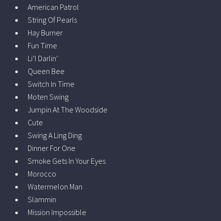
American Patrol
String Of Pearls
Hay Burner
Fun Time
Li’l Darlin‘
Queen Bee
Switch In Time
Moten Swing
Jumpin At The Woodside
Cute
Swing A Ling Ding
Dinner For One
Smoke Gets In Your Eyes
Morocco
Watermelon Man
Slammin
Mission Impossible