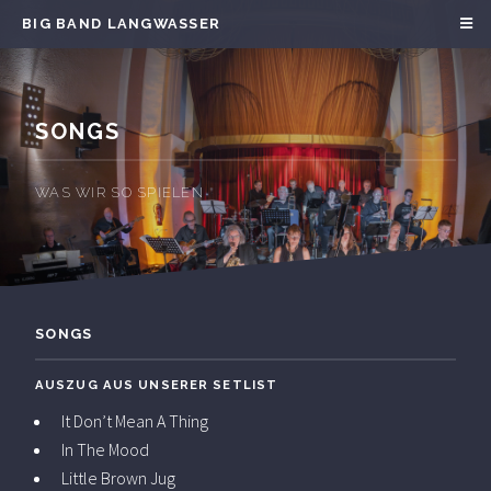
BIG BAND LANGWASSER
SONGS
WAS WIR SO SPIELEN
SONGS
AUSZUG AUS UNSERER SETLIST
It Don’t Mean A Thing
In The Mood
Little Brown Jug